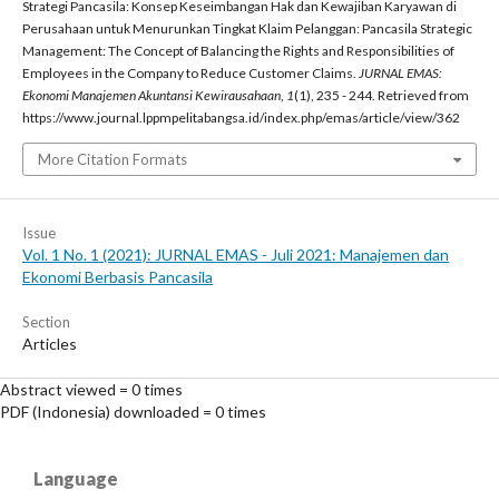
Strategi Pancasila: Konsep Keseimbangan Hak dan Kewajiban Karyawan di
Perusahaan untuk Menurunkan Tingkat Klaim Pelanggan: Pancasila Strategic
Management: The Concept of Balancing the Rights and Responsibilities of
Employees in the Company to Reduce Customer Claims.
JURNAL EMAS:
Ekonomi Manajemen Akuntansi Kewirausahaan
,
1
(1), 235 - 244. Retrieved from
https://www.journal.lppmpelitabangsa.id/index.php/emas/article/view/362
More Citation Formats
Issue
Vol. 1 No. 1 (2021): JURNAL EMAS - Juli 2021: Manajemen dan
Ekonomi Berbasis Pancasila
Section
Articles
Abstract viewed = 0 times
PDF (Indonesia) downloaded = 0 times
Language